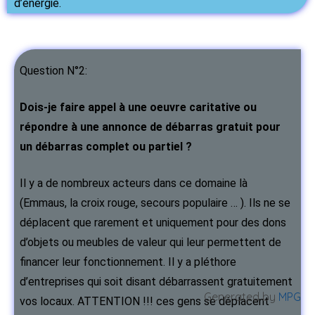
d’énergie.
Question N°2:
Dois-je faire appel à une oeuvre caritative ou
répondre à une annonce de débarras gratuit pour
un débarras complet ou partiel ?
Il y a de nombreux acteurs dans ce domaine là
(Emmaus, la croix rouge, secours populaire … ). Ils ne se
déplacent que rarement et uniquement pour des dons
d’objets ou meubles de valeur qui leur permettent de
financer leur fonctionnement. Il y a pléthore
d’entreprises qui soit disant débarrassent gratuitement
Generated by
MPG
vos locaux. ATTENTION !!! ces gens se déplacent