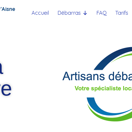
'Aisne
Accueil
Débarras
FAQ
Tarifs
a
re