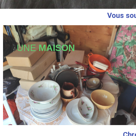
Vous sou
UNE
MAISON
Chr