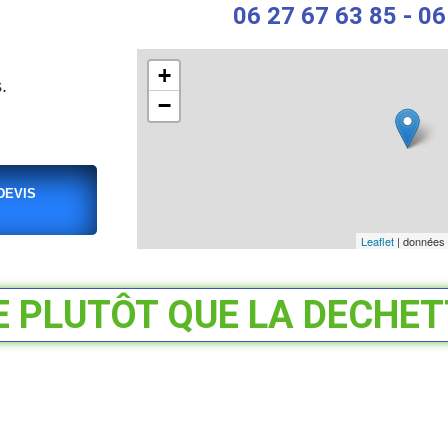
06 27 67 63 85 - 06
+
.
−
DEVIS
Leaflet
| données
E PLUTÔT QUE LA DECHETT