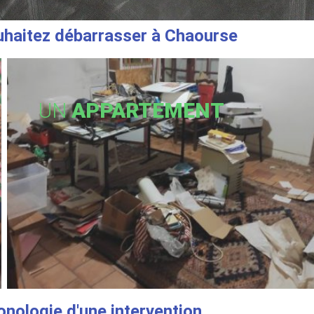
haitez débarrasser à Chaourse
UN
APPARTEMENT
onologie d'une intervention