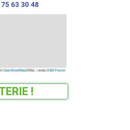
 75 63 30 48
 ©
OpenStreetMap
/ODbL - rendu
OSM France
ERIE !