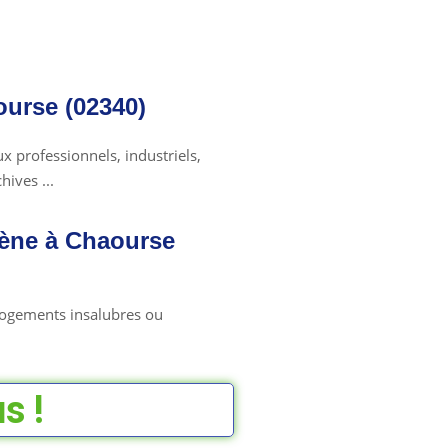
ourse (02340)
 professionnels, industriels,
ives ...
ène à Chaourse
 logements insalubres ou
s !