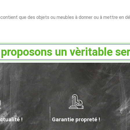
e contient que des objets ou meubles à donner ou à mettre en dé
proposons un vèritable ser
tualité !
Garantie propreté !