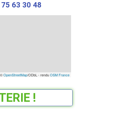
 75 63 30 48
 ©
OpenStreetMap
/ODbL - rendu
OSM France
ERIE !