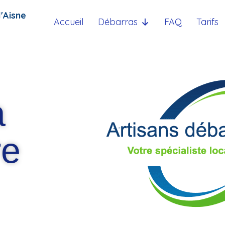
'Aisne
Accueil
Débarras
FAQ
Tarifs
a
re