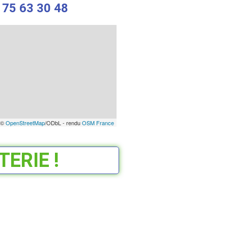
 75 63 30 48
 ©
OpenStreetMap
/ODbL - rendu
OSM France
ERIE !