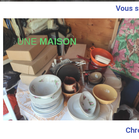
Vous s
UNE
MAISON
Chr