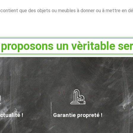
e contient que des objets ou meubles à donner ou à mettre en dé
proposons un vèritable ser
tualité !
Garantie propreté !