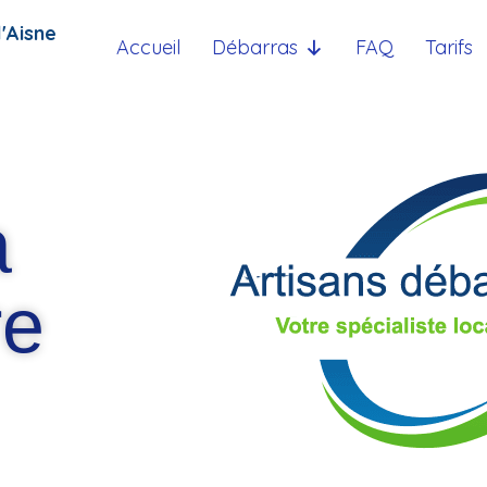
'Aisne
Accueil
Débarras
FAQ
Tarifs
a
re