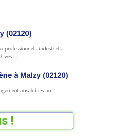
y (02120)
 professionnels, industriels,
ives ...
ne à Malzy (02120)
 logements insalubres ou
s !