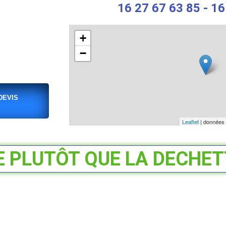
16 27 67 63 85 - 16
+
−
DEVIS
Leaflet
| données
E PLUTÔT QUE LA DECHETT