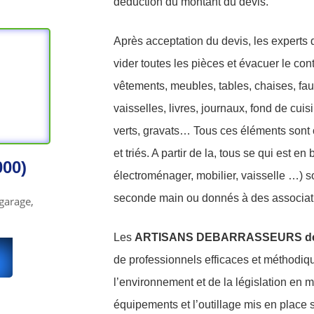
déduction du montant du devis.
Après acceptation du devis, les experts d
vider toutes les pièces et évacuer le conte
vêtements, meubles, tables, chaises, fau
vaisselles, livres, journaux, fond de cui
verts, gravats… Tous ces éléments sont 
et triés. A partir de la, tous se qui est en
000)
électroménager, mobilier, vaisselle …) so
seconde main ou donnés à des associatio
garage,
Les
ARTISANS DEBARRASSEURS de Ch
de professionnels efficaces et méthodiq
l’environnement et de la législation en 
équipements et l’outillage mis en place 