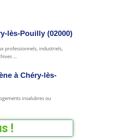
y-lès-Pouilly (02000)
 professionnels, industriels,
ives ...
ne à Chéry-lès-
 logements insalubres ou
s !