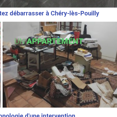
ez débarrasser à Chéry-lès-Pouilly
UN
APPARTEMENT
onologie d'une intervention