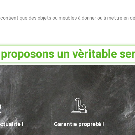
e contient que des objets ou meubles à donner ou à mettre en dé
proposons un vèritable ser
tualité !
Garantie propreté !