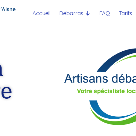
'Aisne
Accueil
Débarras
FAQ
Tarifs
a
re